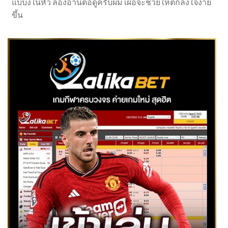
แบบงี้ในหัว ลองอ่านต่อดูครับผม เผื่อจะช่วยให้ตกลงใจง่าย
ขึ้น