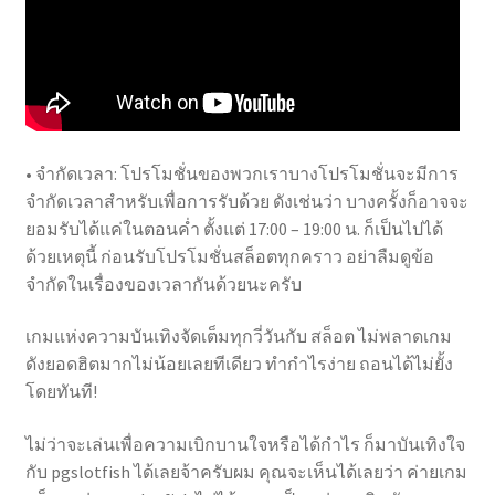
• จำกัดเวลา: โปรโมชั่นของพวกเราบางโปรโมชั่นจะมีการ
จำกัดเวลาสำหรับเพื่อการรับด้วย ดังเช่นว่า บางครั้งก็อาจจะ
ยอมรับได้แค่ในตอนค่ำ ตั้งแต่ 17:00 – 19:00 น. ก็เป็นไปได้
ด้วยเหตุนี้ ก่อนรับโปรโมชั่นสล็อตทุกคราว อย่าลืมดูข้อ
จำกัดในเรื่องของเวลากันด้วยนะครับ
เกมแห่งความบันเทิงจัดเต็มทุกวี่วันกับ สล็อต ไม่พลาดเกม
ดังยอดฮิตมากไม่น้อยเลยทีเดียว ทำกำไรง่าย ถอนได้ไม่ยั้ง
โดยทันที!
ไม่ว่าจะเล่นเพื่อความเบิกบานใจหรือได้กำไร ก็มาบันเทิงใจ
กับ pgslotfish ได้เลยจ้าครับผม คุณจะเห็นได้เลยว่า ค่ายเกม