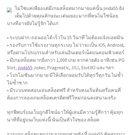
ไม่ใช่แค่เพียงแต่มีเกมสล็อตมากมายแค่นั้น jinda55 ยัง
เต็มไปด้วยคุณลักษณะเด่นเยอะมากที่คนไม่ใช่น้อย
บางทีอาจยังไม่รู้จัก ได้แก่
• ระบบฝาก-ถอนออโต้ เร็วใน 15 วินาที ไม่ต้องแจ้งแอดมิน
• รองรับการใช้แรงงานทุกระบบ ไม่ว่าจะเป็น iOS, Android,
หรือผ่านโปรแกรมสำหรับเล่นอินเตอร์เน็ตบนคอมพิวเตอร์
• มีเกมสล็อตมากยิ่งกว่า 1,000 เกม จากค่ายดัง อาทิเช่น PG
Slot,
jinda55
Joker, Pragmatic, JILI, SlotXO และฯลฯ
• โปรโมชั่นมากมาย มีให้เลือกยอมรับได้ทุกวี่ทุกวัน ไม่ซ้ำ
ไม่ซ้ำซาก
• มีระบบทดสอบเล่นสล็อตฟรี สำหรับคนเริ่มต้นหรือคนที่
ต้องการลองเกมสล็อตเครดิตฟรีใหม่ก่อนลงสนามจริง
ทุกฟีพบร์บนเว็บถูกดีไซน์มาให้ผู้เล่นมีความรู้สึกว่า คุ้มทุก
นาทีที่อยู่บนเว็บแห่งนี้ นั่นเป็นหัวใจของ สล็อต
รวมเกม สล็อตแตกง่าย จากทุกค่ายดัง ที่ jinda55 คัดสรรมา