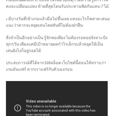
คงจะเปลี่ยนแปลง ท้ายที่สุดโดนรับประทานชิดกันแทบ 7 ไม้
• มีบางวันที่เข้าเกมแล้วมือไม่ขึ้นเลย แทงอะไรก็พลาด เสนอ
แนะว่าควรจะหยุดเล่นโดยทันทีไม่ต้องฝ่าฝืน
สิ่งจำเป็นอีกอย่างเป็น รู้จักพอเพียง ไม่ต้องรอคอยจังหวะปัง
ทุกๆวัน เพียงแค่มีเป้าหมายผลกำไรเล็กๆแล้วหยุดให้เป็น
เล่นยังไงก็อยู่รอดได้
ประสบการณ์ที่ได้จาก168สล็อต เว็บไซต์นี้สอนให้ทราบว่า
เกมมันแฟร์ หากเราแฟร์กับตัวเองก่อน