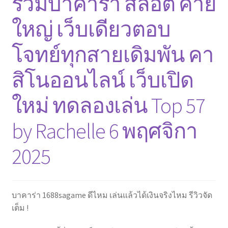
รวมบาคาร่า สล็อต ค่าย
ใหญ่ เว็บเดียวตอบ
โจทย์ทุกสายเดิมพัน คา
สิโนออนไลน์ เว็บเปิด
ใหม่ ทดลองเล่น Top 57
by Rachelle 6 พฤศจิกา
2025
บาคาร่า 1688sagame ดีไหม เล่นแล้วได้เงินจริงไหม รีวิวจัด
เต็ม !