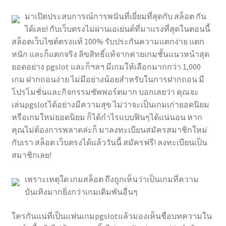
มาเปิดประสบการณ์การพนันที่เยี่ยมที่สุดกับ สล็อต กัน
ได้เลย! กับเว็บตรงไม่ผ่านเอเย่นต์ที่มาแรงที่สุดในตอนนี้
สล็อตเว็บไซต์ตรงแท้ 100% รับประกันความแตกง่าย แตก
หนัก และก็แตกจริง ลิขสิทธิ์แท้จากค่ายเกมชั้นแนวหน้าสุด
ยอดอย่าง pgslot และก็ฯลฯ มีเกมให้เลือกมากกว่า 1,000
เกม ฝากถอนง่าย ไม่มีอย่างน้อยสำหรับในการฝากถอน มี
โปรโมชั่นและกิจกรรมซัพพอร์ตมาก บอกเลยว่า คุณจะ
เล่นpgslotได้อย่างมีความสุข ไม่ว่าจะเป็นเกมเก่ายอดนิยม
หรือเกมใหม่ยอดนิยม ก็ได้กำไรแบบฟินๆได้แน่นอน หาก
คุณไม่ต้องการพลาดล่ะก็ มาลงทะเบียนสมัครสมาชิกใหม่
กับเรา สล็อต เว็บตรงได้แล้ววันนี้ สมัครฟรี! ลงทะเบียนเป็น
สมาชิกเลย!
เพราะเหตุใด เกมสล็อต ถึงถูกเห็นว่าเป็นเกมที่ความ
บันเทิงมากยิ่งกว่าเกมเดิมพันอื่นๆ
ใครกันแน่ที่เป็นแฟนเกมpgslotแล้วมองเห็นชื่อบทความใน