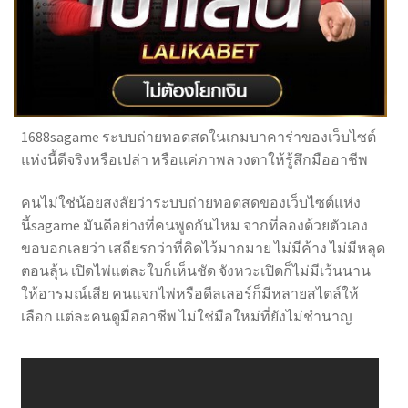
1688sagame ระบบถ่ายทอดสดในเกมบาคาร่าของเว็บไซต์
แห่งนี้ดีจริงหรือเปล่า หรือแค่ภาพลวงตาให้รู้สึกมืออาชีพ
คนไม่ใช่น้อยสงสัยว่าระบบถ่ายทอดสดของเว็บไซต์แห่ง
นี้sagame มันดีอย่างที่คนพูดกันไหม จากที่ลองด้วยตัวเอง
ขอบอกเลยว่า เสถียรกว่าที่คิดไว้มากมาย ไม่มีค้าง ไม่มีหลุด
ตอนลุ้น เปิดไพ่แต่ละใบก็เห็นชัด จังหวะเปิดก็ไม่มีเว้นนาน
ให้อารมณ์เสีย คนแจกไพ่หรือดีลเลอร์ก็มีหลายสไตล์ให้
เลือก แต่ละคนดูมืออาชีพ ไม่ใช่มือใหม่ที่ยังไม่ชำนาญ