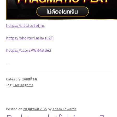
https://bitt.to/9bfjnc
https://shorturl.asia/zu2Tj
https://t.co/zPWR4slBe2
…
Category:
168สล็อต
Tag:
1688sagame
Posted on
28 ตุลาคม 2025
by
Adam Edwards