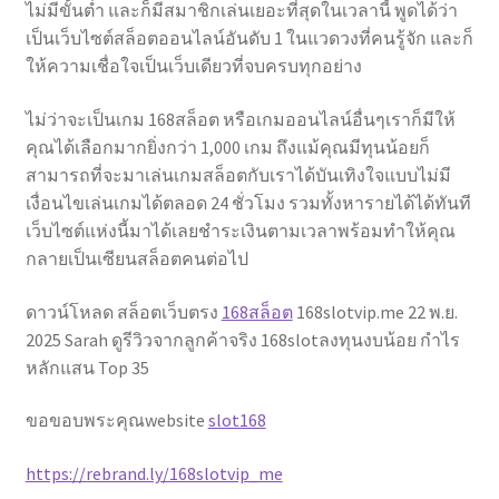
ไม่มีขั้นต่ำ และก็มีสมาชิกเล่นเยอะที่สุดในเวลานี้ พูดได้ว่า
เป็นเว็บไซต์สล็อตออนไลน์อันดับ 1 ในแวดวงที่คนรู้จัก และก็
ให้ความเชื่อใจเป็นเว็บเดียวที่จบครบทุกอย่าง
ไม่ว่าจะเป็นเกม 168สล็อต หรือเกมออนไลน์อื่นๆเราก็มีให้
คุณได้เลือกมากยิ่งกว่า 1,000 เกม ถึงแม้คุณมีทุนน้อยก็
สามารถที่จะมาเล่นเกมสล็อตกับเราได้บันเทิงใจแบบไม่มี
เงื่อนไขเล่นเกมได้ตลอด 24 ชั่วโมง รวมทั้งหารายได้ได้ทันที
เว็บไซต์แห่งนี้มาได้เลยชำระเงินตามเวลาพร้อมทำให้คุณ
กลายเป็นเซียนสล็อตคนต่อไป
ดาวน์โหลด สล็อตเว็บตรง
168สล็อต
168slotvip.me 22 พ.ย.
2025 Sarah ดูรีวิวจากลูกค้าจริง 168slotลงทุนงบน้อย กำไร
หลักแสน Top 35
ขอขอบพระคุณwebsite
slot168
https://rebrand.ly/168slotvip_me