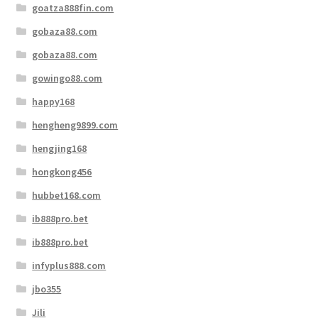
goatza888fin.com
gobaza88.com
gobaza88.com
gowingo88.com
happy168
hengheng9899.com
hengjing168
hongkong456
hubbet168.com
ib888pro.bet
ib888pro.bet
infyplus888.com
jbo355
Jili