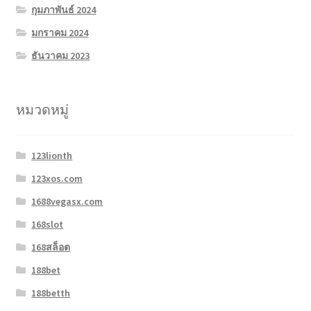
กุมภาพันธ์ 2024
มกราคม 2024
ธันวาคม 2023
หมวดหมู่
123lionth
123xos.com
1688vegasx.com
168slot
168สล็อต
188bet
188betth