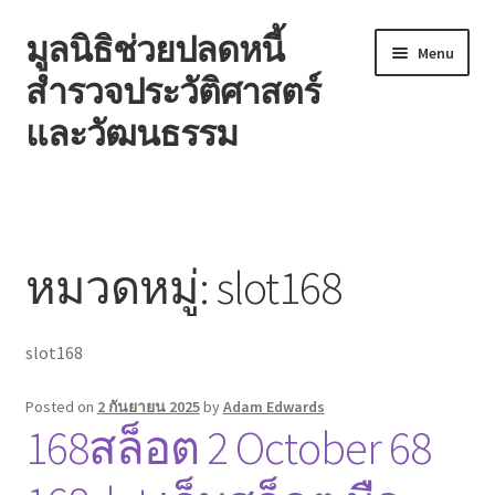
มูลนิธิช่วยปลดหนี้
Skip
Skip
Menu
to
to
สำรวจประวัติศาสตร์
navigation
content
และวัฒนธรรม
หน้าแรก
Blog
หมวดหมู่:
slot168
Contact
slot168
Welcome to the family!
Posted on
2 กันยายน 2025
by
Adam Edwards
168สล็อต 2 October 68