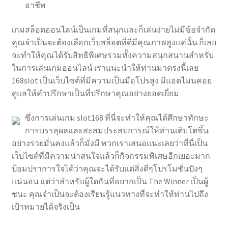
อาชีพ
เกมสล็อตออนไลน์เป็นเกมที่สนุกและก็เล่นง่ายไม่มีข้อจำกัด
คุณจำเป็นจะต้องเลือกเว็บสล็อตที่ดีมีคุณภาพสูงแค่นั้น ก็เลย
จะทำให้คุณได้รับสิทธิพิเศษรวมทั้งความสนุกสนานสำหรับ
ในการเล่นเกมออนไลน์ เราแนะนำให้ท่านมาตรงนี้เลย
168slot เป็นเว็บไซต์ที่มีความเป็นมือโปรสูง มีแอดไม่นคอย
ดูแลให้คำปรึกษาเป็นที่ปรึกษาคุณอย่างยอดเยี่ยม
ซึ่งการเล่นเกม slot168 ที่นี่จะทำให้คุณได้ศึกษาทักษะ
การบรรลุผลและสะสมประสบการณ์ให้ท่านเติบโตขึ้น
อย่างรวยมั่นคงแล้วก็มั่งมี พวกเราเสนอแนะเลยว่าที่นี่เป็น
เว็บไซต์ที่มีความน่าสนใจแล้วก็กิจกรรมพิเศษอีกเยอะมาก
ป้อมปราการใจได้ว่าคุณจะได้รับแต่สิ่งดีๆโปรโมชั่นปังๆ
แน่นอน แต่ว่าสำหรับผู้ใดกันที่อยากเป็น The Winner เป็นผู้
ชนะ คุณจำเป็นจะต้องเรียนรู้แนวทางที่จะทำให้ท่านไปถึง
เป้าหมายได้จริงเป็น