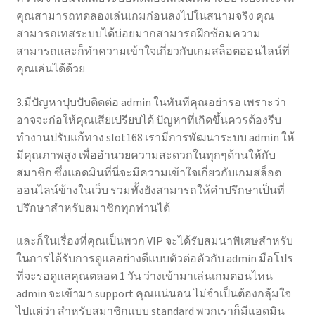
คุณสามารถทดลองเล่นเกมก่อนลงไปในสนามจริง คุณ
สามารถเทสระบบได้บ่อยมากสามารถฝึกซ้อมความ
สามารถและก็ทำความเข้าใจเกี่ยวกับเกมสล็อตออนไลน์ที่
คุณเล่นได้ด้วย
3.มีปัญหาปุบปับติดต่อ admin ในทันทีคุณอย่ารอ เพราะว่า
อาจจะก่อให้คุณเสียเปรียบได้ ปัญหาที่เกิดขึ้นควรต้องรีบ
ทำงานปรับแก้ทาง slot168 เรามีการพัฒนาระบบ admin ให้
มีคุณภาพสูง เพื่ออำนวยความสะดวกในทุกๆด้านให้กับ
สมาชิก ซึ่งแอดมินที่นี่จะมีความเข้าใจเกี่ยวกับเกมสล็อต
ออนไลน์ข้างในเว็บ รวมทั้งยังสามารถให้คำปรึกษาเป็นที่
ปรึกษาสำหรับสมาชิกทุกท่านได้
และก็ในเรื่องที่คุณเป็นพวก VIP จะได้รับสมนาพิเศษสำหรับ
ในการได้รับการดูแลอย่างดีแบบตัวต่อตัวกับ admin มือโปร
ที่จะรอดูแลคุณตลอด 1 วัน ว่างเข้ามาเล่นเกมตอนไหน
admin จะเข้ามา support คุณแน่นอน ไม่จำเป็นต้องกลุ้มใจ
ไปแต่ว่า สำหรับสมาชิกแบบ standard พวกเราก็มีแอดมิน