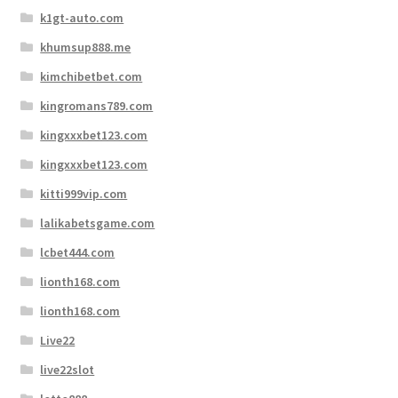
k1gt-auto.com
khumsup888.me
kimchibetbet.com
kingromans789.com
kingxxxbet123.com
kingxxxbet123.com
kitti999vip.com
lalikabetsgame.com
lcbet444.com
lionth168.com
lionth168.com
Live22
live22slot