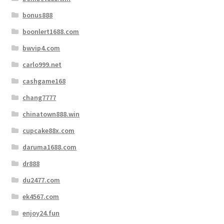
bonus888
boonlert1688.com
bwvip4.com
carlo999.net
cashgame168
chang7777
chinatown888.win
cupcake88x.com
daruma1688.com
dr888
du2477.com
ek4567.com
enjoy24.fun