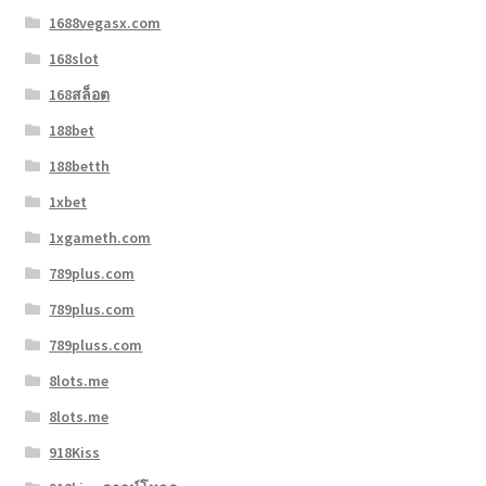
1688vegasx.com
168slot
168สล็อต
188bet
188betth
1xbet
1xgameth.com
789plus.com
789plus.com
789pluss.com
8lots.me
8lots.me
918Kiss