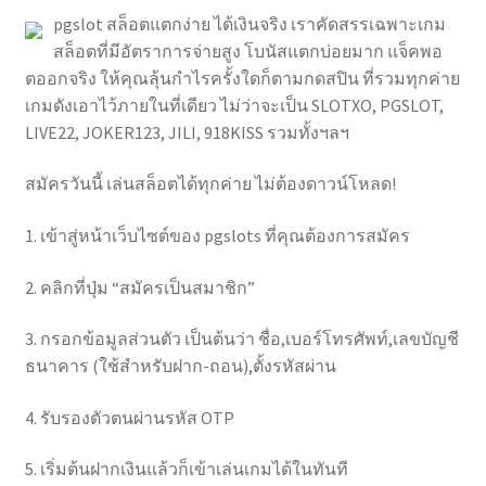
pgslot สล็อตแตกง่าย ได้เงินจริง เราคัดสรรเฉพาะเกม
สล็อตที่มีอัตราการจ่ายสูง โบนัสแตกบ่อยมาก แจ็คพอ
ตออกจริง ให้คุณลุ้นกำไรครั้งใดก็ตามกดสปิน ที่รวมทุกค่าย
เกมดังเอาไว้ภายในที่เดียว ไม่ว่าจะเป็น SLOTXO, PGSLOT,
LIVE22, JOKER123, JILI, 918KISS รวมทั้งฯลฯ
สมัครวันนี้ เล่นสล็อตได้ทุกค่าย ไม่ต้องดาวน์โหลด!
1. เข้าสู่หน้าเว็บไซต์ของ pgslots ที่คุณต้องการสมัคร
2. คลิกที่ปุ่ม “สมัครเป็นสมาชิก”
3. กรอกข้อมูลส่วนตัว เป็นต้นว่า ชื่อ,เบอร์โทรศัพท์,เลขบัญชี
ธนาคาร (ใช้สำหรับฝาก-ถอน),ตั้งรหัสผ่าน
4. รับรองตัวตนผ่านรหัส OTP
5. เริ่มต้นฝากเงินแล้วก็เข้าเล่นเกมได้ในทันที