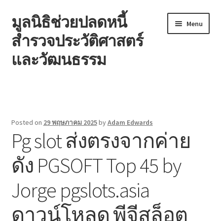
มูลนิธิช่วยปลดหนี้
Skip
Skip
Menu
to
to
สำรวจประวัติศาสตร์
navigation
content
และวัฒนธรรม
หน้าแรก
Blog
Posted on
29 พฤษภาคม 2025
by
Adam Edwards
Pg slot ส่งตรงจากค่าย
Contact
ดัง PGSOFT Top 45 by
Welcome to the family!
Jorge pgslots.asia
ดาวน์โหลด พีจีสล็อต