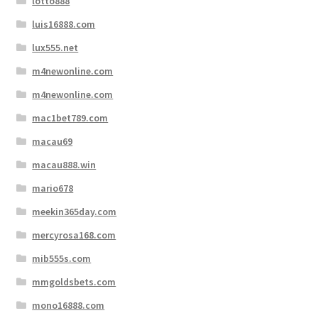
lotto888
luis16888.com
lux555.net
m4newonline.com
m4newonline.com
mac1bet789.com
macau69
macau888.win
mario678
meekin365day.com
mercyrosa168.com
mib555s.com
mmgoldsbets.com
mono16888.com