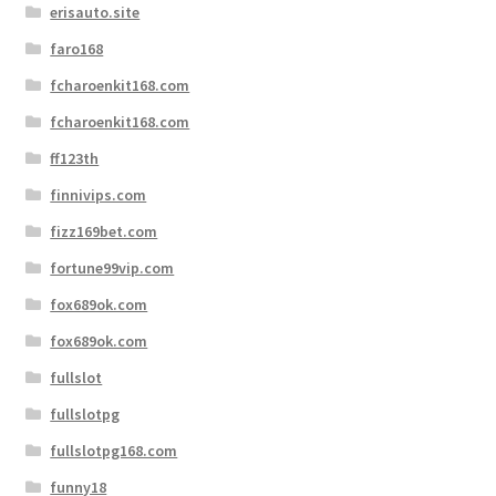
erisauto.site
faro168
fcharoenkit168.com
fcharoenkit168.com
ff123th
finnivips.com
fizz169bet.com
fortune99vip.com
fox689ok.com
fox689ok.com
fullslot
fullslotpg
fullslotpg168.com
funny18