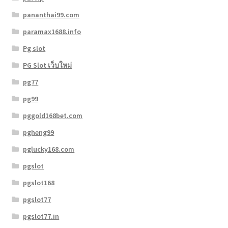
pananthai99.com
paramax1688.info
Pg slot
PG Slot เว็บใหม่
pg77
pg99
pggold168bet.com
pgheng99
pglucky168.com
pgslot
pgslot168
pgslot77
pgslot77.in