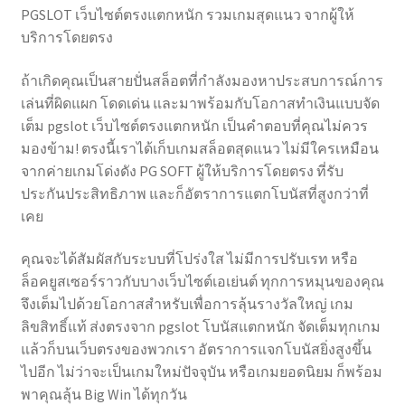
PGSLOT เว็บไซต์ตรงแตกหนัก รวมเกมสุดแนว จากผู้ให้
บริการโดยตรง
ถ้าเกิดคุณเป็นสายปั่นสล็อตที่กำลังมองหาประสบการณ์การ
เล่นที่ผิดแผก โดดเด่น และมาพร้อมกับโอกาสทำเงินแบบจัด
เต็ม pgslot เว็บไซต์ตรงแตกหนัก เป็นคำตอบที่คุณไม่ควร
มองข้าม! ตรงนี้เราได้เก็บเกมสล็อตสุดแนว ไม่มีใครเหมือน
จากค่ายเกมโด่งดัง PG SOFT ผู้ให้บริการโดยตรง ที่รับ
ประกันประสิทธิภาพ และก็อัตราการแตกโบนัสที่สูงกว่าที่
เคย
คุณจะได้สัมผัสกับระบบที่โปร่งใส ไม่มีการปรับเรท หรือ
ล็อคยูสเซอร์ราวกับบางเว็บไซต์เอเย่นต์ ทุกการหมุนของคุณ
จึงเต็มไปด้วยโอกาสสำหรับเพื่อการลุ้นรางวัลใหญ่ เกม
ลิขสิทธิ์แท้ ส่งตรงจาก pgslot โบนัสแตกหนัก จัดเต็มทุกเกม
แล้วก็บนเว็บตรงของพวกเรา อัตราการแจกโบนัสยิ่งสูงขึ้น
ไปอีก ไม่ว่าจะเป็นเกมใหม่ปัจจุบัน หรือเกมยอดนิยม ก็พร้อม
พาคุณลุ้น Big Win ได้ทุกวัน