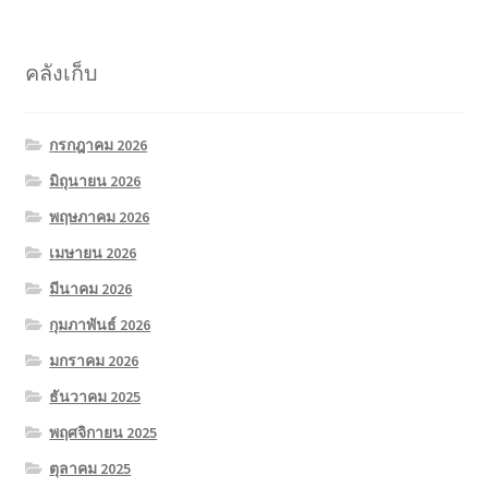
คลังเก็บ
กรกฎาคม 2026
มิถุนายน 2026
พฤษภาคม 2026
เมษายน 2026
มีนาคม 2026
กุมภาพันธ์ 2026
มกราคม 2026
ธันวาคม 2025
พฤศจิกายน 2025
ตุลาคม 2025