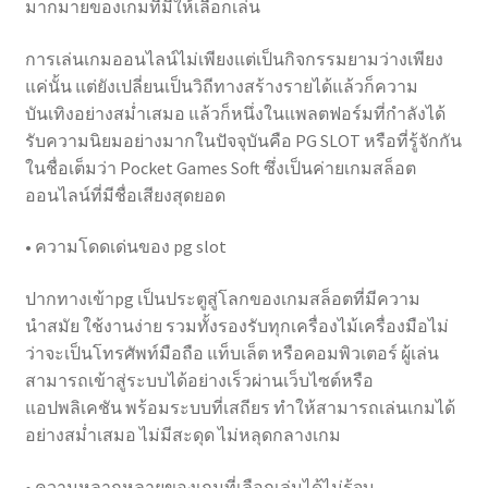
มากมายของเกมที่มีให้เลือกเล่น
การเล่นเกมออนไลน์ไม่เพียงแต่เป็นกิจกรรมยามว่างเพียง
แค่นั้น แต่ยังเปลี่ยนเป็นวิถีทางสร้างรายได้แล้วก็ความ
บันเทิงอย่างสม่ำเสมอ แล้วก็หนึ่งในแพลตฟอร์มที่กำลังได้
รับความนิยมอย่างมากในปัจจุบันคือ PG SLOT หรือที่รู้จักกัน
ในชื่อเต็มว่า Pocket Games Soft ซึ่งเป็นค่ายเกมสล็อต
ออนไลน์ที่มีชื่อเสียงสุดยอด
• ความโดดเด่นของ pg slot
ปากทางเข้าpg เป็นประตูสู่โลกของเกมสล็อตที่มีความ
นำสมัย ใช้งานง่าย รวมทั้งรองรับทุกเครื่องไม้เครื่องมือไม่
ว่าจะเป็นโทรศัพท์มือถือ แท็บเล็ต หรือคอมพิวเตอร์ ผู้เล่น
สามารถเข้าสู่ระบบได้อย่างเร็วผ่านเว็บไซต์หรือ
แอปพลิเคชัน พร้อมระบบที่เสถียร ทำให้สามารถเล่นเกมได้
อย่างสม่ำเสมอ ไม่มีสะดุด ไม่หลุดกลางเกม
• ความหลากหลายของเกมที่เลือกเล่นได้ไม่รู้จบ