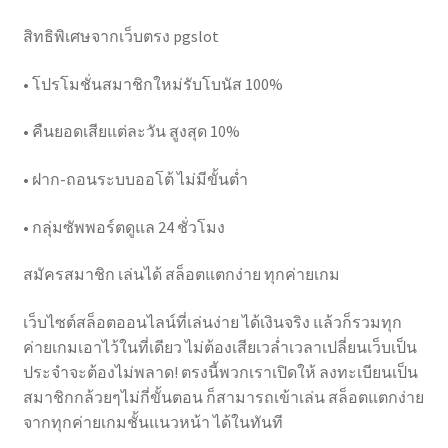
สิทธิพิเศษจากเว็บตรง pgslot
• โปรโมชั่นสมาชิกใหม่รับโบนัส 100%
• คืนยอดเสียแต่ละวัน สูงสุด 10%
• ฝาก-ถอนระบบออโต้ ไม่มีขั้นต่ำ
• กลุ่มซัพพอร์ตดูแล 24 ชั่วโมง
สมัครสมาชิก เล่นได้ สล็อตแตกง่าย ทุกค่ายเกม
เว็บไซต์สล็อตออนไลน์ที่เล่นง่าย ได้เงินจริง แล้วก็รวมทุก
ค่ายเกมเอาไว้ในที่เดียว ไม่ต้องเสียเวล่ำเวลาเปลี่ยนเว็บเป็น
ประจำจะต้องไม่พลาด! ตรงนี้พวกเราเปิดให้ ลงทะเบียนเป็น
สมาชิกกล้วยๆไม่กี่ขั้นตอน ก็สามารถเข้าเล่น สล็อตแตกง่าย
จากทุกค่ายเกมชั้นแนวหน้า ได้ในทันที