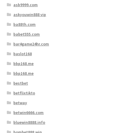
asb9999.com
askyouwin888 vip
ba88th.com
babet555.com
bar4game24hr.com
baslot168
bbp168.me
bbp168.me
bestbet
betflixtikto
betway
betwin6666.com
bluewin8888.info
bombet888.win