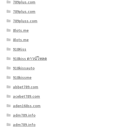
789plus.com
789plus.com
789pluss.com
8lots.me
8lots.me
918Kiss
918kiss ดาวน์โหลด
918kissauto
918kissme
abbet789.com
acebet789.com
aden168ss.com
adm789.info
adm789.info