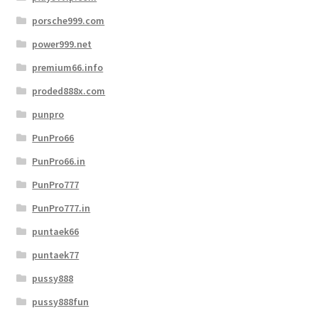
porsche999.com
power999.net
premium66.info
proded888x.com
punpro
PunPro66
PunPro66.in
PunPro777
PunPro777.in
puntaek66
puntaek77
pussy888
pussy888fun