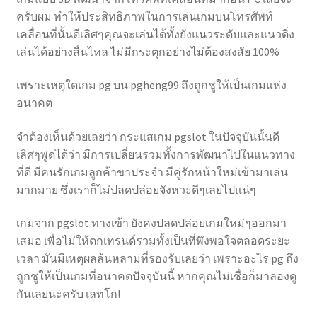
ครับผม ทำให้ประสิทธิภาพในการเล่นเกมบนโทรศัพท์
เคลื่อนที่นั้นดีเลิศๆคุณจะเล่นได้ทั้งยังแนวระดับและแนวดิ่ง
เล่นได้อย่างลื่นไหล ไม่มีกระตุกอย่างไม่ต้องสงสัย 100%
เพราะเหตุใดเกม pg บน pgheng99 ถึงถูกชูให้เป็นเกมแห่ง
อนาคต
จำต้องเห็นด้วยเลยว่า กระแสเกม pgslot ในปัจจุบันนั้นดี
เลิศๆพูดได้ว่า มีการเปลี่ยนรวมทั้งการพัฒนาไปในแนวทาง
ที่ดี มีคนรักเกมลูกค้าขาประจำ มีคู่รักหน้าใหม่เข้ามาเล่น
มากมาย ซึ่งเราก็ไม่ปลดปล่อยจังหวะดีๆเลยไปแน่ๆ
เกมจาก pgslot ทางเข้า ยังคงปลดปล่อยเกมใหม่ๆออกมา
เสมอ เพื่อไม่ให้ตกเทรนด์รวมทั้งเป็นที่พึงพอใจตลอดระยะ
เวลา มันมีเหตุผลล้นหลามที่รองรับเลยว่า เพราะอะไร pg ถึง
ถูกชูให้เป็นเกมที่อนาคตปัจจุบันนี้ หากคุณไม่เชื่อก็มาลองดู
กันเลยนะครับ เลทโก!