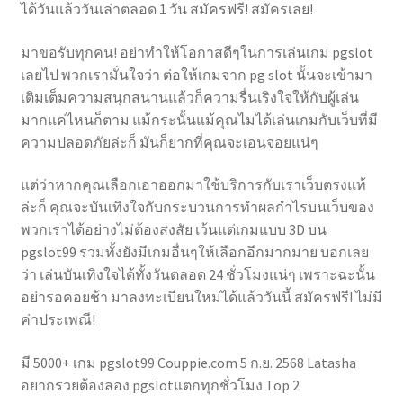
ได้วันแล้ววันเล่าตลอด 1 วัน สมัครฟรี! สมัครเลย!
มาขอรับทุกคน! อย่าทำให้โอกาสดีๆในการเล่นเกม pgslot
เลยไป พวกเรามั่นใจว่า ต่อให้เกมจาก pg slot นั้นจะเข้ามา
เติมเต็มความสนุกสนานแล้วก็ความรื่นเริงใจให้กับผู้เล่น
มากแค่ไหนก็ตาม แม้กระนั้นแม้คุณไมได้เล่นเกมกับเว็บที่มี
ความปลอดภัยล่ะก็ มันก็ยากที่คุณจะเอนจอยแน่ๆ
แต่ว่าหากคุณเลือกเอาออกมาใช้บริการกับเราเว็บตรงแท้
ล่ะก็ คุณจะบันเทิงใจกับกระบวนการทำผลกำไรบนเว็บของ
พวกเราได้อย่างไม่ต้องสงสัย เว้นแต่เกมแบบ 3D บน
pgslot99 รวมทั้งยังมีเกมอื่นๆให้เลือกอีกมากมาย บอกเลย
ว่า เล่นบันเทิงใจได้ทั้งวันตลอด 24 ชั่วโมงแน่ๆ เพราะฉะนั้น
อย่ารอคอยช้า มาลงทะเบียนใหม่ได้แล้ววันนี้ สมัครฟรี! ไม่มี
ค่าประเพณี!
มี 5000+ เกม pgslot99 Couppie.com 5 ก.ย. 2568 Latasha
อยากรวยต้องลอง pgslotแตกทุกชั่วโมง Top 2