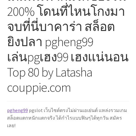
200% โดนที่ไหนโกงมา
จบที่นี่บาคาร่า สล็อต
ยิงปลา pgheng99
เล่นpgเฮง99 เฮงแน่นอน
Top 80 by Latasha
couppie.com
pgheng99
pgslot เว็บไซต์ตรงไม่ผ่านเอเย่นต์ แหล่งรวมเกม
สล็อตแตกหนักแตกจริง ได้กำไรแบบฟินๆได้ทุกวัน สมัคร
เลย!