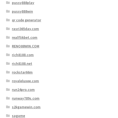
pussy888play
pussy888win
qr code generator
rasri365day.com
realflikbet.com
RENO88WIN.COM
rich8188.com
rich8188.net
rockstar66m
royaleluxee.com
run24pro.com
runway789s.com
s2kgamewin.com
sagame