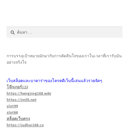
ค้นหา
สำหรับ:
การบรรลุเป้าหมายมักมากับการตัดสินใจของเราในเวลาที่เรารับมัน
อย่างจริงใจ
เว็บสล็อตและบาคาร่าของโครตดีเว็บนี้เล่นแล้วรวยจัดๆ
โจ๊กเกอร์123
https://hengjing168.wiki
https://jin55.net
slot99
slot66
สล็อตเว็บตรง
https://judhai168.co