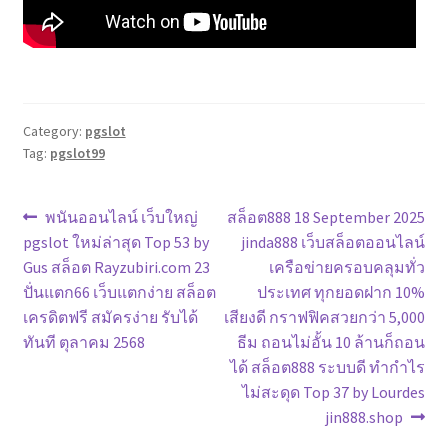
Category:
pgslot
Tag:
pgslot99
แนะแนว
Previous
Next
พนันออนไลน์ เว็บใหญ่
สล็อต888 18 September 2025
post:
post:
pgslot ใหม่ล่าสุด Top 53 by
jinda888 เว็บสล็อตออนไลน์
เรื่อง
Gus สล็อต Rayzubiri.com 23
เครือข่ายครอบคลุมทั่ว
ปั่นแตก66 เว็บแตกง่าย สล็อต
ประเทศ ทุกยอดฝาก 10%
เครดิตฟรี สมัครง่าย รับได้
เสียงดี กราฟฟิคสวยกว่า 5,000
ทันที ตุลาคม 2568
ธีม ถอนไม่อั้น 10 ล้านก็ถอน
ได้ สล็อต888 ระบบดี ทำกำไร
ไม่สะดุด Top 37 by Lourdes
jin888.shop