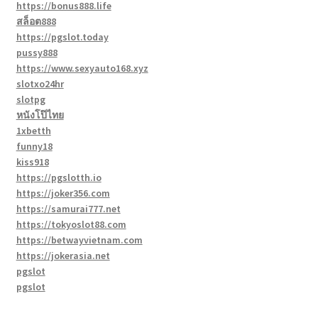
https://bonus888.life
สล็อต888
https://pgslot.today
pussy888
https://www.sexyauto168.xyz
slotxo24hr
slotpg
หนังโป๊ไทย
1xbetth
funny18
kiss918
https://pgslotth.io
https://joker356.com
https://samurai777.net
https://tokyoslot88.com
https://betwayvietnam.com
https://jokerasia.net
pgslot
pgslot