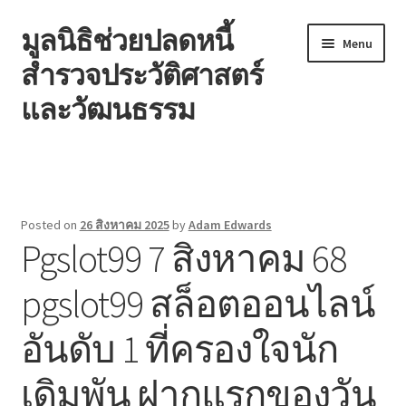
มูลนิธิช่วยปลดหนี้
Skip
Skip
Menu
to
to
สำรวจประวัติศาสตร์
navigation
content
และวัฒนธรรม
หน้าแรก
Blog
Posted on
26 สิงหาคม 2025
by
Adam Edwards
Pgslot99 7 สิงหาคม 68
Contact
pgslot99 สล็อตออนไลน์
Welcome to the family!
อันดับ 1 ที่ครองใจนัก
เดิมพัน ฝากแรกของวัน