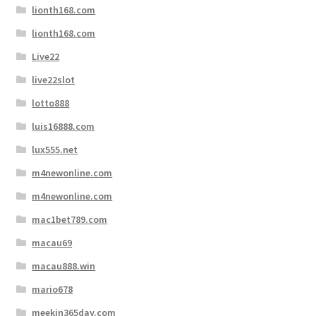
lionth168.com
lionth168.com
Live22
live22slot
lotto888
luis16888.com
lux555.net
m4newonline.com
m4newonline.com
mac1bet789.com
macau69
macau888.win
mario678
meekin365day.com