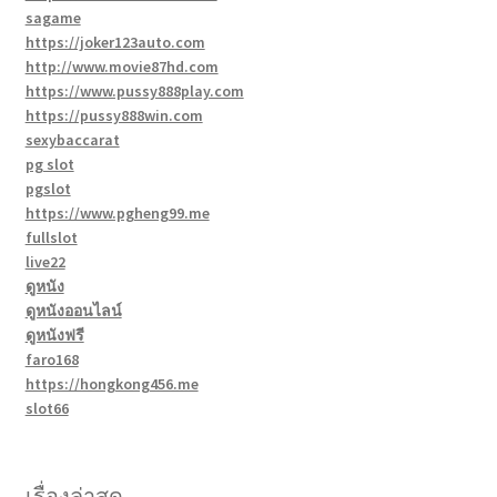
sagame
https://joker123auto.com
http://www.movie87hd.com
https://www.pussy888play.com
https://pussy888win.com
sexybaccarat
pg slot
pgslot
https://www.pgheng99.me
fullslot
live22
ดูหนัง
ดูหนังออนไลน์
ดูหนังฟรี
faro168
https://hongkong456.me
slot66
เรื่องล่าสุด