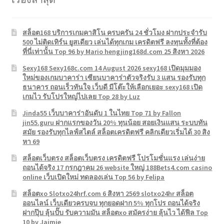
สล็อต168 บริการเกมคาสิโน ครบครัน 24 ชั่วโมง ฝากประจำรับ
500 ไม่ติดเทิร์น ยูสเดียว เล่นได้ทุกเกม เครดิตฟรี ลงทุนทั้งที่ต้อง
ที่นี่เท่านั้น Top 96 by Mario hengjing168d.com 25 สิงหา 2026
Sexy168 Sexy168c.com 14 August 2026 sexy168 เปิดมุมมอง
ใหม่ของเกมบาคาร่า เซียนบาคาร่าตัวจริงรับ 3 แสน รองรับทุก
ธนาคาร ถอนเร็วทันใจ เว็บดี มีโต๊ะให้เลือกเยอะ sexy168 เปิด
เกมไว รับโปรใหญ่ไปเลย Top 28 by Luz
Jinda55 เว็บบาคาร่าอันดับ 1 ในไทย Top 71 by Fallon
jin55.guru ฝากแรกของวัน 20% ทุนน้อย สอยเงินแสน ระบบทัน
สมัย รองรับทุกไลฟ์สไตล์ สล็อตเครดิตฟรี คลิกเดียวเริ่มได้ 30 สิง
หา 69
สล็อตเว็บตรง สล็อตเว็บตรง เครดิตฟรี โปรโมชั่นแรง เล่นง่าย
ถอนได้จริง 17 กรกฎาคม 26 website ใหญ่ 188Bets4.com casino
online เว็บเปิดใหม่ ทดลองเล่น Top 56 by Felipa
สล็อตxo Slotxo24hrf.com 6 สิงหา 2569 slotxo24hr สล็อต
ออนไลน์ เว็บเดียวครบจบ ทุกยอดฝาก 5% ทุกโปร ถอนได้จริง
ฝากปุ๊บ ลุ้นปั๊บ รับความมัน สล็อตxo สมัครง่าย ลุ้นไว ได้ฟีล Top
10 by Jaimie