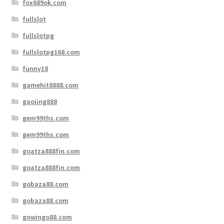
fox689ok.com
fullslot
fullslotpg
fullslotpg168.com
funny18
gamehit8888.com
gaojing888
gem99ths.com
gem99ths.com
goatza888fin.com
goatza888fin.com
gobaza88.com
gobaza88.com
gowingo88.com