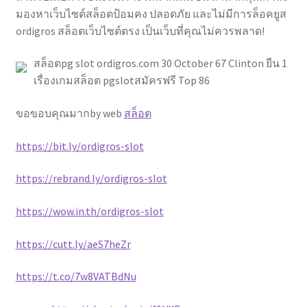
มองหาเว็บไซต์สล็อตป้อมคง ปลอดภัย และไม่มีการล็อคยูส
ordigros สล็อตเว็บไซต์ตรง เป็นเว็บที่คุณไม่ควรพลาด!
สล็อตpg slot ordigros.com 30 October 67 Clinton ยืน 1
เรื่องเกมสล็อต pgslotสมัครฟรี Top 86
ขอขอบคุณมากby web
สล็อต
https://bit.ly/ordigros-slot
https://rebrand.ly/ordigros-slot
https://wow.in.th/ordigros-slot
https://cutt.ly/aeS7heZr
https://t.co/7w8VATBdNu