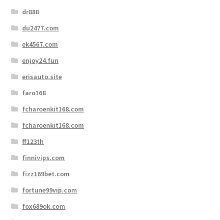
dr888
du2477.com
ek4567.com
enjoy24.fun
erisauto.site
faro168
fcharoenkit168.com
fcharoenkit168.com
ff123th
finnivips.com
fizz169bet.com
fortune99vip.com
fox689ok.com