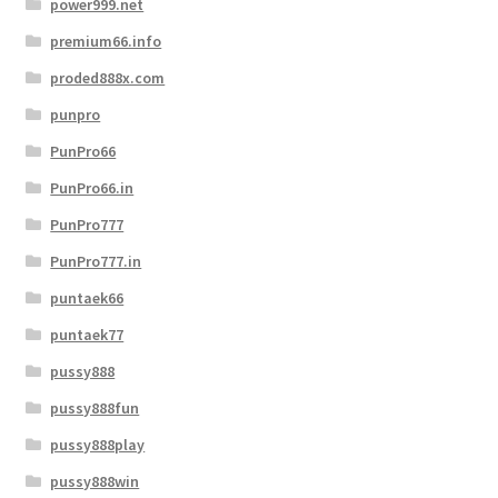
power999.net
premium66.info
proded888x.com
punpro
PunPro66
PunPro66.in
PunPro777
PunPro777.in
puntaek66
puntaek77
pussy888
pussy888fun
pussy888play
pussy888win