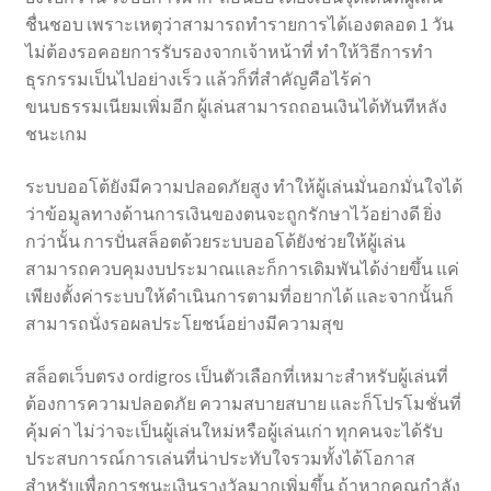
ชื่นชอบ เพราะเหตุว่าสามารถทำรายการได้เองตลอด 1 วัน
ไม่ต้องรอคอยการรับรองจากเจ้าหน้าที่ ทำให้วิธีการทำ
ธุรกรรมเป็นไปอย่างเร็ว แล้วก็ที่สำคัญคือไร้ค่า
ขนบธรรมเนียมเพิ่มอีก ผู้เล่นสามารถถอนเงินได้ทันทีหลัง
ชนะเกม
ระบบออโต้ยังมีความปลอดภัยสูง ทำให้ผู้เล่นมั่นอกมั่นใจได้
ว่าข้อมูลทางด้านการเงินของตนจะถูกรักษาไว้อย่างดี ยิ่ง
กว่านั้น การปั่นสล็อตด้วยระบบออโต้ยังช่วยให้ผู้เล่น
สามารถควบคุมงบประมาณและก็การเดิมพันได้ง่ายขึ้น แค่
เพียงตั้งค่าระบบให้ดำเนินการตามที่อยากได้ และจากนั้นก็
สามารถนั่งรอผลประโยชน์อย่างมีความสุข
สล็อตเว็บตรง ordigros เป็นตัวเลือกที่เหมาะสำหรับผู้เล่นที่
ต้องการความปลอดภัย ความสบายสบาย และก็โปรโมชั่นที่
คุ้มค่า ไม่ว่าจะเป็นผู้เล่นใหม่หรือผู้เล่นเก่า ทุกคนจะได้รับ
ประสบการณ์การเล่นที่น่าประทับใจรวมทั้งได้โอกาส
สำหรับเพื่อการชนะเงินรางวัลมากเพิ่มขึ้น ถ้าหากคุณกำลัง