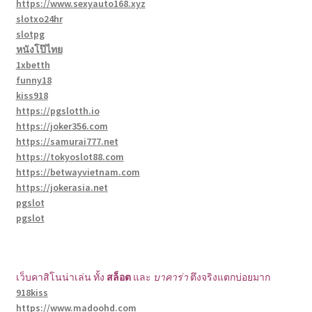
https://www.sexyauto168.xyz
slotxo24hr
slotpg
หนังโป๊ไทย
1xbetth
funny18
kiss918
https://pgslotth.io
https://joker356.com
https://samurai777.net
https://tokyoslot88.com
https://betwayvietnam.com
https://jokerasia.net
pgslot
pgslot
เว็บคาสิโนน่าเล่น ทั้ง
สล็อต
และ
บาคาร่า
ตึงจริงแตกบ่อยมาก
918kiss
https://www.madoohd.com