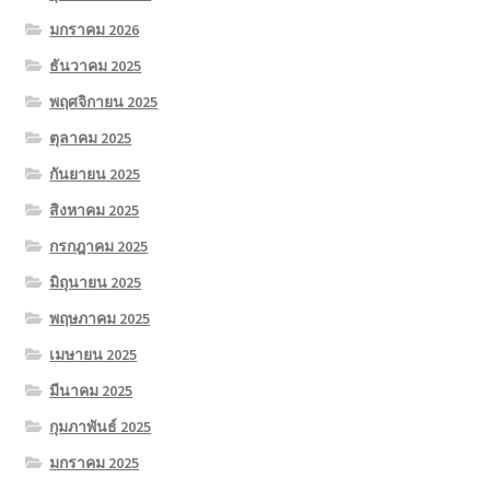
มกราคม 2026
ธันวาคม 2025
พฤศจิกายน 2025
ตุลาคม 2025
กันยายน 2025
สิงหาคม 2025
กรกฎาคม 2025
มิถุนายน 2025
พฤษภาคม 2025
เมษายน 2025
มีนาคม 2025
กุมภาพันธ์ 2025
มกราคม 2025