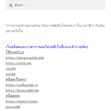
ค้นหา
สำหรับ:
การบรรลุเป้าหมายมักมากับการตัดสินใจของเราในเวลาที่เรารับมัน
อย่างจริงใจ
เว็บสล็อตและบาคาร่าของโครตดีเว็บนี้เล่นแล้วรวยจัดๆ
โจ๊กเกอร์123
https://hengjing168.wiki
https://jin55.net
slot99
slot66
สล็อตเว็บตรง
https://judhai168.co
https://bonus888.life
สล็อต888
https://pgslot.today
pussy888