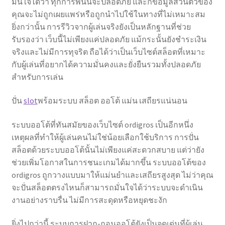
มั่นใจได้ว่า ทุกการพนันจะปลอดภัย และก็ข้อมูลส่วนตัวของ
คุณจะไม่ถูกเผยแพร่หรือถูกนำไปใช้ในทางที่ไม่เหมาะสม
ยิ่งกว่านั้น การรีวิวจากผู้เล่นจริงยังเป็นหลักฐานที่ช่วย
รับรองว่า เว็บนี้ไม่เพียงแค่ปลอดภัย แม้กระนั้นยังชำระเงิน
จริงและไม่มีการทุจริต ถือได้ว่าเป็นเว็บไซต์สล็อตที่เหมาะ
กับผู้เล่นที่อยากได้ความมั่นคงและยั่งยืนรวมทั้งปลอดภัย
สำหรับการเล่น
ปั่น
slot
พร้อมระบบ สล็อต ออโต้ แม่น เสถียรแน่นอน
ระบบออโต้ที่ทันสมัยของเว็บไซต์ ordigros เป็นอีกหนึ่ง
เหตุผลที่ทำให้ผู้เล่นคนไม่ใช่น้อยเลือกใช้บริการ การปั่น
สล็อตด้วยระบบออโต้นั้นไม่เพียงแค่สะดวกสบาย แต่ว่ายัง
ช่วยเพิ่มโอกาสในการชนะเกมได้มากขึ้น ระบบออโต้ของ
ordigros ถูกวางแบบมาให้แม่นยำและเสถียรสูงสุด ไม่ว่าคุณ
จะปั่นสล็อตตรงไหนก็สามารถมั่นใจได้ว่าระบบจะดำเนิน
งานอย่างราบรื่น ไม่มีการสะดุดหรือหยุดชะงัก
ยิ่งไปกว่านี้ ระบบการฝาก-ถอนออโต้ยังเป็นจุดเด่นที่ผู้เล่น