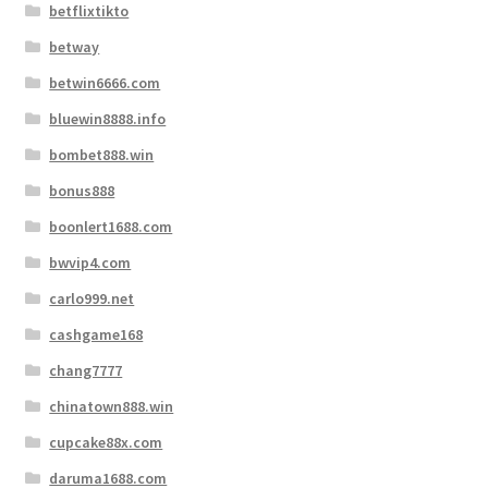
betflixtikto
betway
betwin6666.com
bluewin8888.info
bombet888.win
bonus888
boonlert1688.com
bwvip4.com
carlo999.net
cashgame168
chang7777
chinatown888.win
cupcake88x.com
daruma1688.com