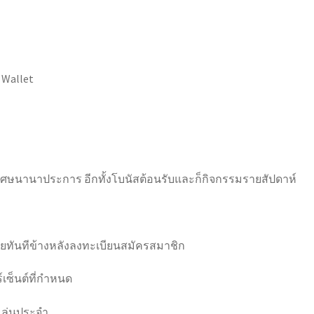
 Wallet
พิเศษนานาประการ อีกทั้งโบนัสต้อนรับและก็กิจกรรมรายสัปดาห์
โดยทันทีข้างหลังลงทะเบียนสมัครสมาชิก
เซ็นต์ที่กำหนด
้เล่นประจำ