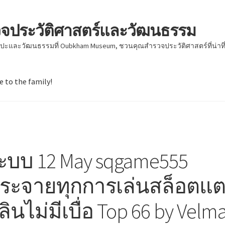
รวจประวัติศาสตร์และวัฒนธรรม
ปะและวัฒนธรรมที่ Oubkham Museum, ชวนคุณสำรวจประวัติศาสตร์ที่น่าทึ่
 to the family!
y!
ระบบ 12 May sqgame555
กระจายทุกการเล่นสล็อตแ
ินไม่มีเบื่อ Top 66 by Velm