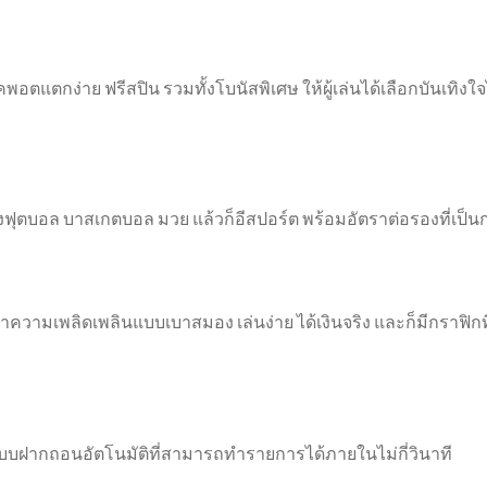
อตแตกง่าย ฟรีสปิน รวมทั้งโบนัสพิเศษ ให้ผู้เล่นได้เลือกบันเทิงใจไม
ยังฟุตบอล บาสเกตบอล มวย แล้วก็อีสปอร์ต พร้อมอัตราต่อรองที่เป็
าความเพลิดเพลินแบบเบาสมอง เล่นง่าย ได้เงินจริง และก็มีกราฟิกที
ะบบฝากถอนอัตโนมัติที่สามารถทำรายการได้ภายในไม่กี่วินาที