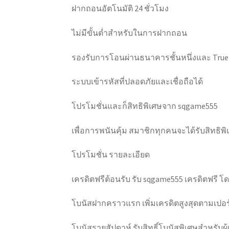
ฝากถอนอัตโนมัติ 24 ชั่วโมง
ไม่มีขั้นต่ำสำหรับในการฝากถอน
รองรับการโอนผ่านธนาคารชั้นหนึ่งและ True
ระบบเข้ารหัสที่ปลอดภัยและเชื่อถือได้
โปรโมชั่นและก็สิทธิพิเศษจาก sqgame555
เพื่อการพนันคุ้ม สมาชิกทุกคนจะได้รับสิทธิ
โปรโมชั่น รายละเอียด
เครดิตฟรีต้อนรับ รับ sqgame555 เครดิตฟรี 
โบนัสฝากคราวแรก เพิ่มเครดิตสูงสุดตามเปอร์
โบนัสรายสัปดาห์ รับสิทธิ์โบนัสพิเศษสำหรับผู