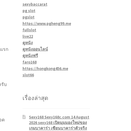
sexybaccarat
pg slot
pgslot
https://www.pgheng99.me
fullslot
live22
ดูหนัง
ทีแรก
ดูหนังออนไลน์
ดูหนังฟรี
faro168
https://hongkong456.me
slot66
รับ
เรื่องล่าสุด
Sexy168 Sexy168c.com 14 August
ลอด
2026 sexy168 เปิดมุมมองใหม่ของ
เกมบาคาร่า เซียนบาคาร่าตัวจริง