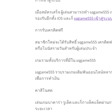
การเข้าสู่ระบบ
เมื่อสมัครเสร็จ ผู้เล่นสามารถทำ sqgame555
รองรับอีกทั้ง iOS และก็
sqgame555 เข้าสู่ระบ
การรับเครดิตฟรี
สมาชิกใหม่จะได้รับสิทธิ์ sqgame555 เครดิตฟ
หรือโบนัสรายวันสำหรับผู้เล่นประจำ
เกมรวมทั้งบริการที่มีใน sqgame555
sqgame555 รวบรวมเกมเดิมพันออนไลน์หลากห
เพื่อการทำเงิน
คาสิโนสด
เล่นเกมบาคาร่า รูเล็ต และก็กางล็คแจ็คผ่
ระยะเวลา