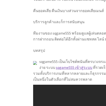
คืนยอดเสีย คืนเงินบางส่วนจากยอดเสียเมนส์
บริการลูกค้าและก็การสนับสนุน
ทีมงานของ sqgame555 พร้อมดูแลผู้เล่นตลอด 2
การฝากถอน ติดต่อได้อีกทั้งผ่านแชทสด ไลน์ 
บทสรุป
sqgame555 เป็นเว็บไซต์พนันที่ครบวงจรแล
ง่าย ระบบ
sqgame555 เข้าสู่ระบบ
ที่รวดเร
รวมทั้งบริการเกมที่หลากหลายและก็ธุรกรรมที
เป็นหนึ่งในตัวเลือกที่ไม่สมควรพลาด