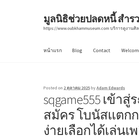
มูลนิธิช่วยปลดหนี้ สำ
Skip
Skip
to
to
https://www.oubkhammuseum.com บริการดูงานศิล
navigation
content
หน้าแรก
Blog
Contact
Welcome
หน้าแรก
Blog
Contact
Welcome to the famil
Posted on
2 ตุลาคม 2025
by
Adam Edwards
sqgame555 เข้าสู่
สมัคร โบนัสแตก
ง่ายเลือกได้เล่นเพล