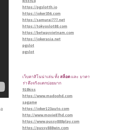
kiss918
https://pgslotth.io
https://joker356.com
https://samurai777.net
https://tokyoslot88.com
https://betwayvietnam.com
https://jokerasia.net
pgslot
pgslot
เว็บคาสิโนน่าเล่น ทั้ง
สล็อต
และ
บาคา
ร่า
ตึงจริงแตกบ่อยมาก
918kiss
https://www.madoohd.com
sagame
https://joker123auto.com
่อ
http://www.movie87hd.com
https://www.pussy888play.com
https://pussy888win.com